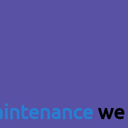
intenance
we 