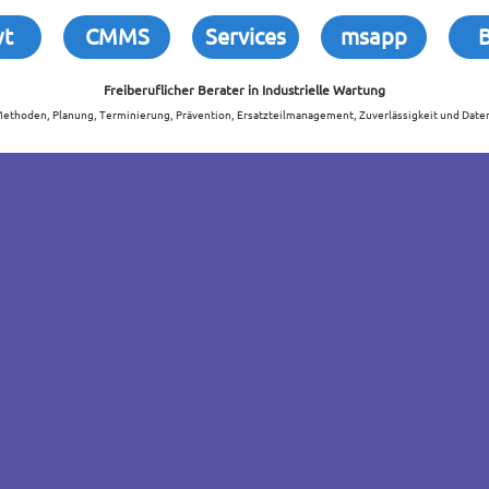
wt
CMMS
Services
msapp
Freiberuflicher Berater in
Industrielle Wartung
thoden, Planung, Terminierung, Prävention, Ersatzteilmanagement, Zuverlässigkeit und Date