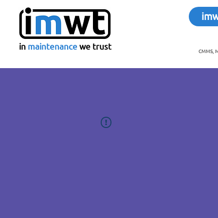
im
in
maintenance
we trust
CMMS, Me