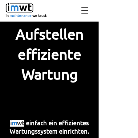
in
maintenance
we trust
Aufstellen
effiziente
Wartung
i
m
wt
einfach ein effizientes
Wartungssystem einrichten.