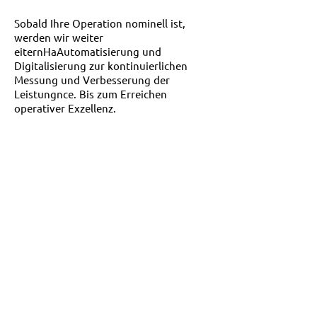
Sobald Ihre Operation nominell ist,
werden wir weiter
eitern
Ha
Automatisierung und
Digitalisierung zur kontinuierlichen
Messung und Verbesserung der
Leistung
nce. Bis zum Erreichen
operativer Exzellenz.
SICHERHEIT
Wir helfen Ihnen, digital
"Safety first" zu werden