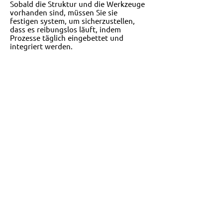
Sobald die Struktur und die Werkzeuge
vorhanden sind, müssen Sie sie
festigen
system, um sicherzustellen,
dass es reibungslos läuft, indem
Prozesse täglich eingebettet und
integriert werden.
KOMMUNIKATION
Wir helfen Ihnen,
Kommunikation anzunehmen
verbessert das Engagement
eliminiert Silos
erhöht die Produktivität