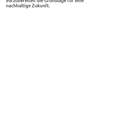
vorzubereiten
die Grundlage für eine
nachhaltige Zukunft.
POSITIONEN
Wir helfen Ihnen, eine gute
Organisationsstruktur zu
bekommen
bessere Kommunikation
klare Berichtsbeziehungen
Wachstum und Expansion
effiziente Aufgabenerledigung
die Bedürfnisse des Unternehmens
erfüllen
kritische Fristen einhalten