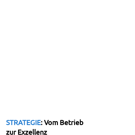
Wir helfen Ihnen beim Aufbau
einer digitalen
Kompetenzmatrix
hilft Rekrutierung & Auswahl
hilft bei der Planung
bessere Transparenz
Stress und Arbeitsbelastung reduzieren
Unfälle reduzieren
STRATEGIE
: Vom Betrieb
zur Exzellenz