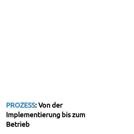
bekommen
identifiziert (CMMS)
Einheitliche Sprache
Arbeitsteam Bereiche zuweisen
Kernaufbau des CMMS
präventive Priorität aufgebaut
Informationen zur Verfügung gestellt
PROZESS
: Von der
Implementierung bis zum
Betrieb